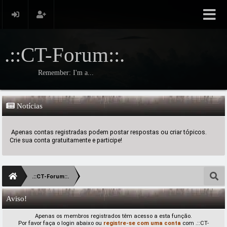
.::CT-Forum::.
Remember: I'm a...
Notícias
Apenas contas registradas podem postar respostas ou criar tópicos.
Crie sua conta gratuitamente e participe!
.::CT-Forum::.
Aviso!
Apenas os membros registrados têm acesso a esta função.
Por favor faça o login abaixo ou
registre-se com uma conta
com .::CT-