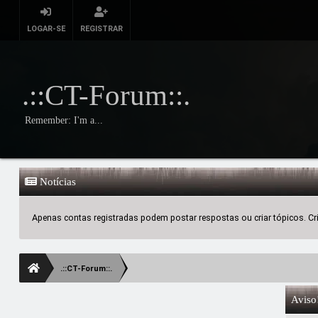
LOGAR-SE
REGISTRAR
.::CT-Forum::.
Remember: I'm a...
Notícias
Apenas contas registradas podem postar respostas ou criar tópicos. Crie
.::CT-Forum::.
Aviso