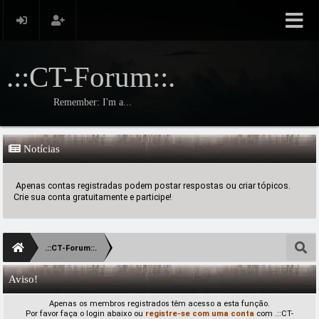
.::CT-Forum::.
Remember: I'm a...
Notícias
Apenas contas registradas podem postar respostas ou criar tópicos.
Crie sua conta gratuitamente e participe!
.::CT-Forum::.
Aviso!
Apenas os membros registrados têm acesso a esta função.
Por favor faça o login abaixo ou
registre-se com uma conta
com .::CT-