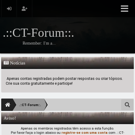
.::CT-Forum::.
Remember: I'm a...
Notícias
Apenas contas registradas podem postar respostas ou criar tópicos.
Crie sua conta gratuitamente e participe!
.::CT-Forum::.
Aviso!
Apenas os membros registrados têm acesso a esta função.
Por favor faça o login abaixo ou
registre-se com uma conta
com .::CT-