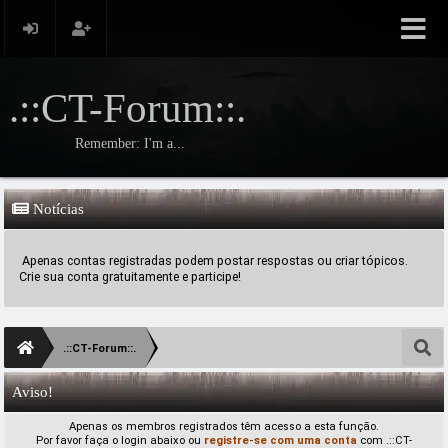
.::CT-Forum::.
Remember: I'm a...
Notícias
Apenas contas registradas podem postar respostas ou criar tópicos.
Crie sua conta gratuitamente e participe!
.::CT-Forum::.
Aviso!
Apenas os membros registrados têm acesso a esta função.
Por favor faça o login abaixo ou
registre-se com uma conta
com .::CT-