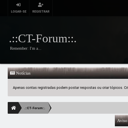
LOGAR-SE
REGISTRAR
.::CT-Forum::.
Remember: I'm a...
Notícias
Apenas contas registradas podem postar respostas ou criar tópicos. Crie
.::CT-Forum::.
Aviso