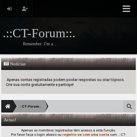
.::CT-Forum::.
Remember: I'm a...
Notícias
Apenas contas registradas podem postar respostas ou criar tópicos.
Crie sua conta gratuitamente e participe!
.::CT-Forum::.
Aviso!
Apenas os membros registrados têm acesso a esta função.
Por favor faça o login abaixo ou
registre-se com uma conta
com .::CT-