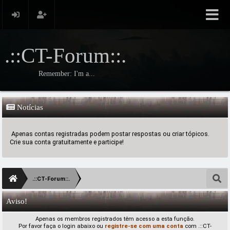
.::CT-Forum::.
Remember: I'm a...
Notícias
Apenas contas registradas podem postar respostas ou criar tópicos.
Crie sua conta gratuitamente e participe!
.::CT-Forum::.
Aviso!
Apenas os membros registrados têm acesso a esta função.
Por favor faça o login abaixo ou
registre-se com uma conta
com .::CT-