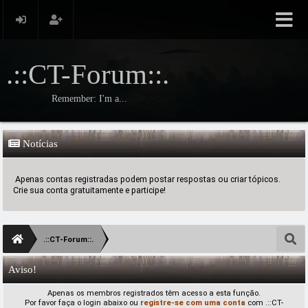
.::CT-Forum::.
Remember: I'm a...
Notícias
Apenas contas registradas podem postar respostas ou criar tópicos.
Crie sua conta gratuitamente e participe!
.::CT-Forum::.
Aviso!
Apenas os membros registrados têm acesso a esta função.
Por favor faça o login abaixo ou
registre-se com uma conta
com .::CT-