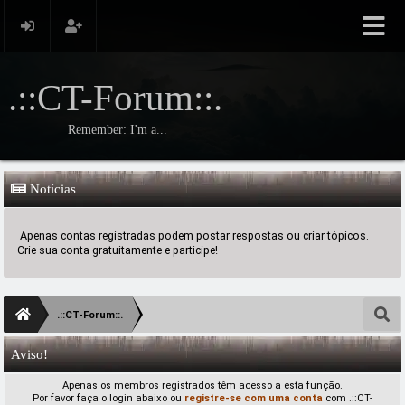
.::CT-Forum::.
Remember: I'm a...
Notícias
Apenas contas registradas podem postar respostas ou criar tópicos.
Crie sua conta gratuitamente e participe!
.::CT-Forum::.
Aviso!
Apenas os membros registrados têm acesso a esta função.
Por favor faça o login abaixo ou
registre-se com uma conta
com .::CT-