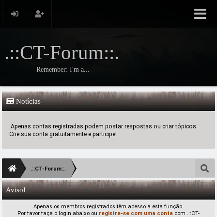
.::CT-Forum::.
Remember: I'm a...
Notícias
Apenas contas registradas podem postar respostas ou criar tópicos.
Crie sua conta gratuitamente e participe!
.::CT-Forum::.
Aviso!
Apenas os membros registrados têm acesso a esta função.
Por favor faça o login abaixo ou
registre-se com uma conta
com .::CT-