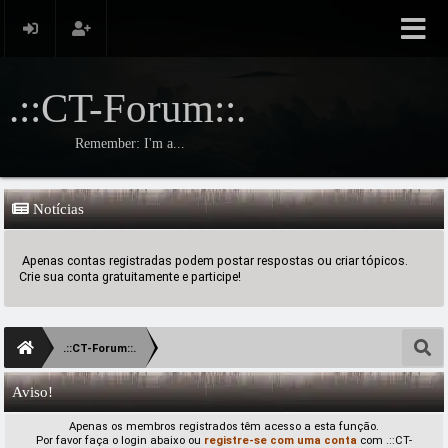
.::CT-Forum::.
Remember: I'm a...
Notícias
Apenas contas registradas podem postar respostas ou criar tópicos.
Crie sua conta gratuitamente e participe!
.::CT-Forum::.
Aviso!
Apenas os membros registrados têm acesso a esta função.
Por favor faça o login abaixo ou
registre-se com uma conta
com .::CT-