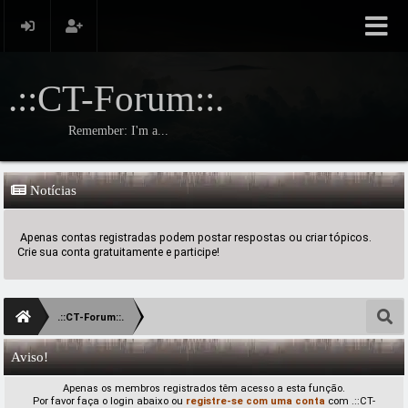
.::CT-Forum::.
Remember: I'm a...
Notícias
Apenas contas registradas podem postar respostas ou criar tópicos.
Crie sua conta gratuitamente e participe!
.::CT-Forum::.
Aviso!
Apenas os membros registrados têm acesso a esta função.
Por favor faça o login abaixo ou
registre-se com uma conta
com .::CT-