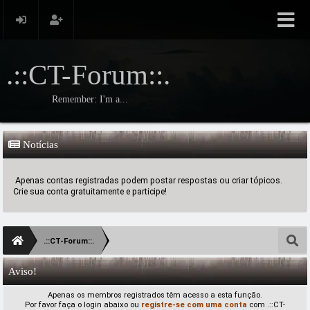
.::CT-Forum::.
Remember: I'm a...
Notícias
Apenas contas registradas podem postar respostas ou criar tópicos.
Crie sua conta gratuitamente e participe!
.::CT-Forum::.
Aviso!
Apenas os membros registrados têm acesso a esta função.
Por favor faça o login abaixo ou
registre-se com uma conta
com .::CT-