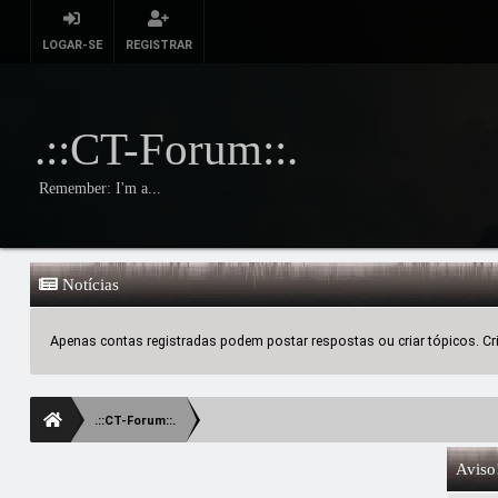
LOGAR-SE
REGISTRAR
.::CT-Forum::.
Remember: I'm a...
Notícias
Apenas contas registradas podem postar respostas ou criar tópicos. Crie
.::CT-Forum::.
Aviso