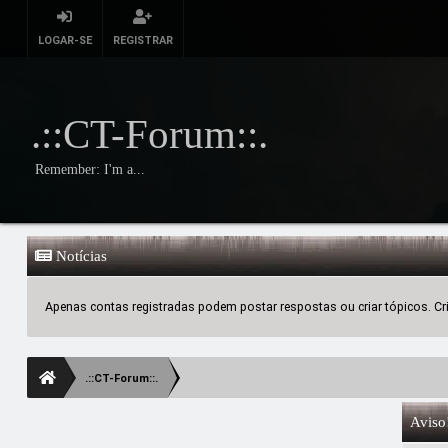
LOGAR-SE
REGISTRAR
.::CT-Forum::.
Remember: I'm a...
Notícias
Apenas contas registradas podem postar respostas ou criar tópicos. Crie
.::CT-Forum::.
Aviso