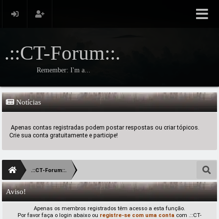
.::CT-Forum::.
Remember: I'm a...
Notícias
Apenas contas registradas podem postar respostas ou criar tópicos.
Crie sua conta gratuitamente e participe!
.::CT-Forum::.
Aviso!
Apenas os membros registrados têm acesso a esta função.
Por favor faça o login abaixo ou
registre-se com uma conta
com .::CT-