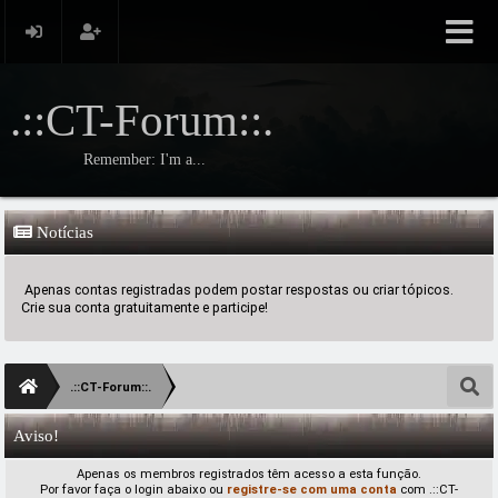
.::CT-Forum::.
Remember: I'm a...
Notícias
Apenas contas registradas podem postar respostas ou criar tópicos.
Crie sua conta gratuitamente e participe!
.::CT-Forum::.
Aviso!
Apenas os membros registrados têm acesso a esta função.
Por favor faça o login abaixo ou
registre-se com uma conta
com .::CT-