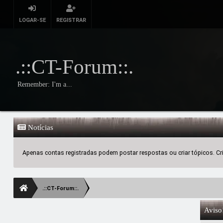
LOGAR-SE
REGISTRAR
.::CT-Forum::.
Remember: I'm a...
Notícias
Apenas contas registradas podem postar respostas ou criar tópicos. Crie
.::CT-Forum::.
Aviso