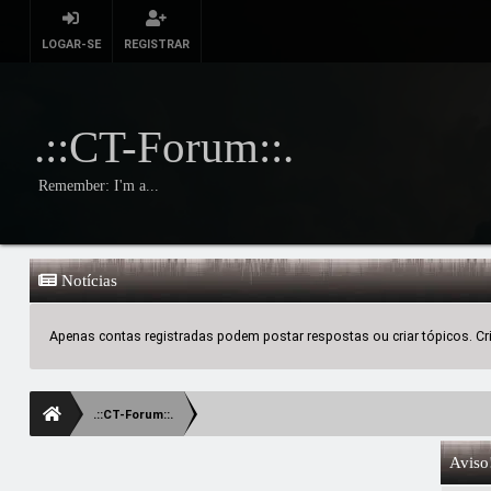
LOGAR-SE
REGISTRAR
.::CT-Forum::.
Remember: I'm a...
Notícias
Apenas contas registradas podem postar respostas ou criar tópicos. Crie
.::CT-Forum::.
Aviso