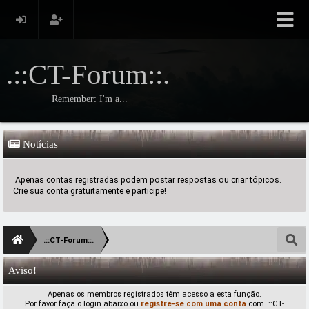
.::CT-Forum::.
Remember: I'm a...
Notícias
Apenas contas registradas podem postar respostas ou criar tópicos.
Crie sua conta gratuitamente e participe!
.::CT-Forum::.
Aviso!
Apenas os membros registrados têm acesso a esta função.
Por favor faça o login abaixo ou
registre-se com uma conta
com .::CT-