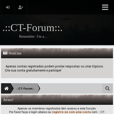
.::CT-Forum::.
Remember: I'm a...
Notícias
Apenas contas registradas podem postar respostas ou criar tópicos.
Crie sua conta gratuitamente e participe!
.::CT-Forum::.
Aviso!
Apenas os membros registrados têm acesso a esta função.
Por favor faça o login abaixo ou
registre-se com uma conta
com .::CT-