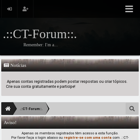
.::CT-Forum::.
Remember: I'm a...
Notícias
Apenas contas registradas podem postar respostas ou criar tópicos.
Crie sua conta gratuitamente e participe!
.::CT-Forum::.
Aviso!
Apenas os membros registrados têm acesso a esta função.
Por favor faça o login abaixo ou
registre-se com uma conta
com .::CT-