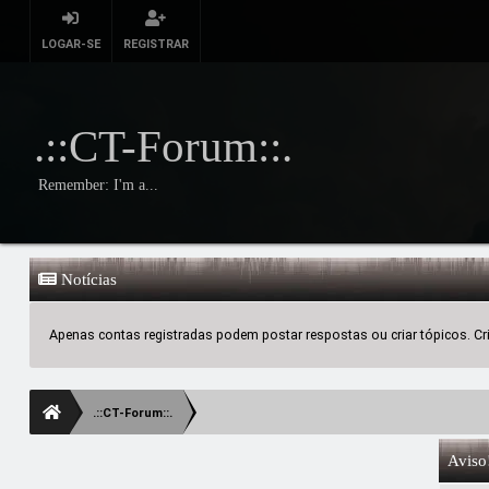
LOGAR-SE
REGISTRAR
.::CT-Forum::.
Remember: I'm a...
Notícias
Apenas contas registradas podem postar respostas ou criar tópicos. Crie
.::CT-Forum::.
Aviso