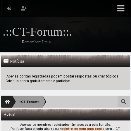
.::CT-Forum::.
Remember: I'm a...
Notícias
Apenas contas registradas podem postar respostas ou criar tópicos.
Crie sua conta gratuitamente e participe!
.::CT-Forum::.
Aviso!
Apenas os membros registrados têm acesso a esta função.
Por favor faça o login abaixo ou
registre-se com uma conta
com .::CT-