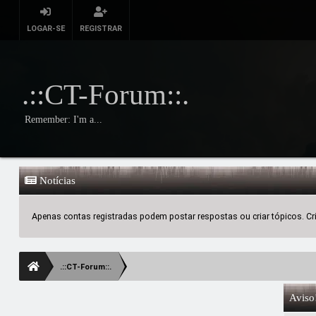
LOGAR-SE
REGISTRAR
.::CT-Forum::.
Remember: I'm a...
Notícias
Apenas contas registradas podem postar respostas ou criar tópicos. Crie
.::CT-Forum::.
Aviso