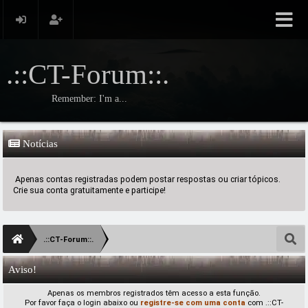
.::CT-Forum::.
Remember: I'm a...
Notícias
Apenas contas registradas podem postar respostas ou criar tópicos.
Crie sua conta gratuitamente e participe!
.::CT-Forum::.
Aviso!
Apenas os membros registrados têm acesso a esta função.
Por favor faça o login abaixo ou
registre-se com uma conta
com .::CT-