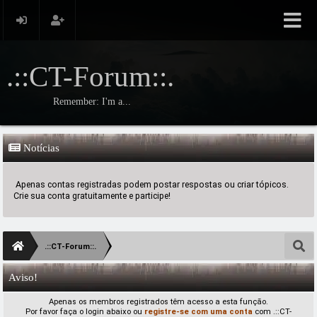
.::CT-Forum::.
Remember: I'm a...
Notícias
Apenas contas registradas podem postar respostas ou criar tópicos.
Crie sua conta gratuitamente e participe!
.::CT-Forum::.
Aviso!
Apenas os membros registrados têm acesso a esta função.
Por favor faça o login abaixo ou
registre-se com uma conta
com .::CT-