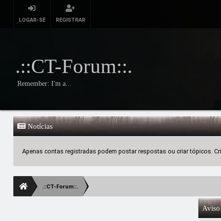
LOGAR-SE
REGISTRAR
.::CT-Forum::.
Remember: I'm a...
Notícias
Apenas contas registradas podem postar respostas ou criar tópicos. Crie
.::CT-Forum::.
Aviso