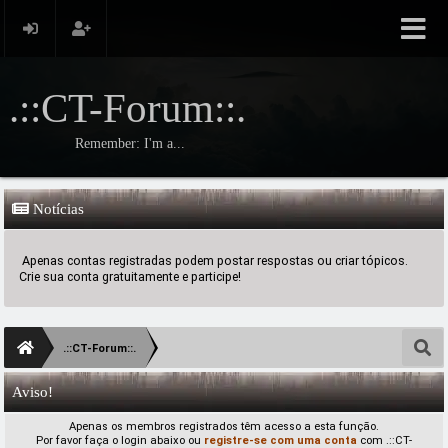
.::CT-Forum::.
Remember: I'm a...
Notícias
Apenas contas registradas podem postar respostas ou criar tópicos.
Crie sua conta gratuitamente e participe!
.::CT-Forum::.
Aviso!
Apenas os membros registrados têm acesso a esta função.
Por favor faça o login abaixo ou
registre-se com uma conta
com .::CT-