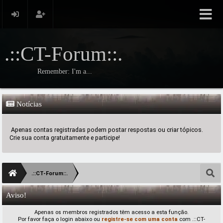
.::CT-Forum::.
Remember: I'm a...
Notícias
Apenas contas registradas podem postar respostas ou criar tópicos.
Crie sua conta gratuitamente e participe!
.::CT-Forum::.
Aviso!
Apenas os membros registrados têm acesso a esta função.
Por favor faça o login abaixo ou
registre-se com uma conta
com .::CT-