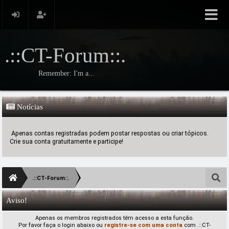
.::CT-Forum::.
Remember: I'm a...
Notícias
Apenas contas registradas podem postar respostas ou criar tópicos.
Crie sua conta gratuitamente e participe!
.::CT-Forum::.
Aviso!
Apenas os membros registrados têm acesso a esta função.
Por favor faça o login abaixo ou
registre-se com uma conta
com .::CT-