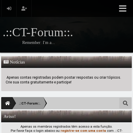
.::CT-Forum::.
Remember: I'm a...
Notícias
Apenas contas registradas podem postar respostas ou criar tópicos.
Crie sua conta gratuitamente e participe!
.::CT-Forum::.
Aviso!
Apenas os membros registrados têm acesso a esta função.
Por favor faça o login abaixo ou
registre-se com uma conta
com .::CT-