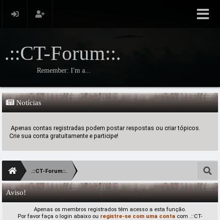
.::CT-Forum::.
Remember: I'm a...
Notícias
Apenas contas registradas podem postar respostas ou criar tópicos.
Crie sua conta gratuitamente e participe!
.::CT-Forum::.
Aviso!
Apenas os membros registrados têm acesso a esta função.
Por favor faça o login abaixo ou
registre-se com uma conta
com .::CT-