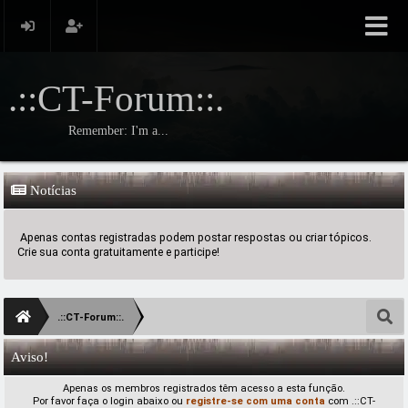
.::CT-Forum::.
Remember: I'm a...
Notícias
Apenas contas registradas podem postar respostas ou criar tópicos.
Crie sua conta gratuitamente e participe!
.::CT-Forum::.
Aviso!
Apenas os membros registrados têm acesso a esta função.
Por favor faça o login abaixo ou
registre-se com uma conta
com .::CT-