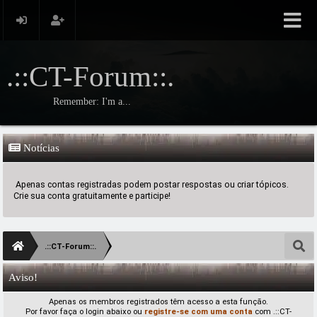
.::CT-Forum::.
Remember: I'm a...
Notícias
Apenas contas registradas podem postar respostas ou criar tópicos.
Crie sua conta gratuitamente e participe!
.::CT-Forum::.
Aviso!
Apenas os membros registrados têm acesso a esta função.
Por favor faça o login abaixo ou
registre-se com uma conta
com .::CT-