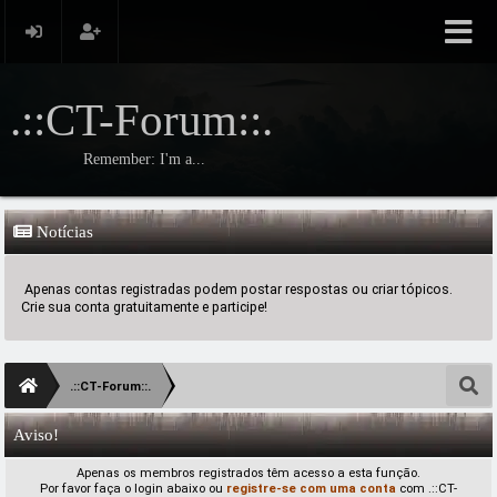
.::CT-Forum::.
Remember: I'm a...
Notícias
Apenas contas registradas podem postar respostas ou criar tópicos.
Crie sua conta gratuitamente e participe!
.::CT-Forum::.
Aviso!
Apenas os membros registrados têm acesso a esta função.
Por favor faça o login abaixo ou
registre-se com uma conta
com .::CT-