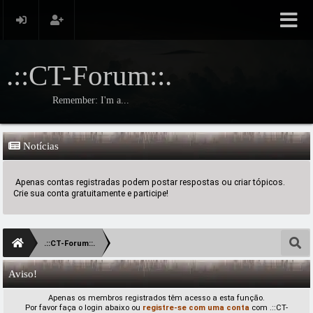
.::CT-Forum::.
Remember: I'm a...
Notícias
Apenas contas registradas podem postar respostas ou criar tópicos.
Crie sua conta gratuitamente e participe!
.::CT-Forum::.
Aviso!
Apenas os membros registrados têm acesso a esta função.
Por favor faça o login abaixo ou
registre-se com uma conta
com .::CT-