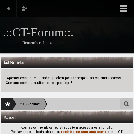
.::CT-Forum::.
Remember: I'm a...
Notícias
Apenas contas registradas podem postar respostas ou criar tópicos.
Crie sua conta gratuitamente e participe!
.::CT-Forum::.
Aviso!
Apenas os membros registrados têm acesso a esta função.
Por favor faça o login abaixo ou
registre-se com uma conta
com .::CT-