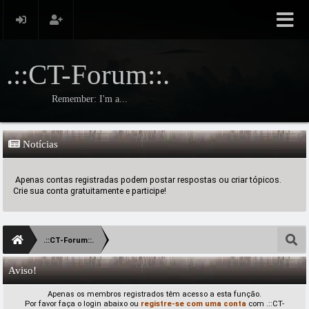
.::CT-Forum::.
Remember: I'm a...
Notícias
Apenas contas registradas podem postar respostas ou criar tópicos.
Crie sua conta gratuitamente e participe!
.::CT-Forum::.
Aviso!
Apenas os membros registrados têm acesso a esta função.
Por favor faça o login abaixo ou
registre-se com uma conta
com .::CT-