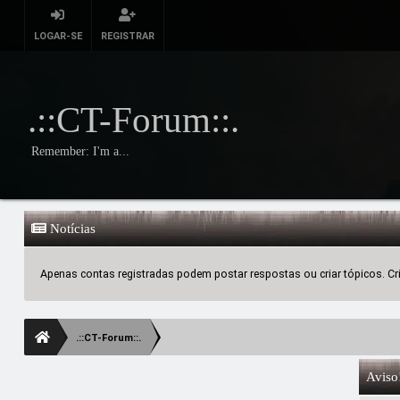
LOGAR-SE
REGISTRAR
.::CT-Forum::.
Remember: I'm a...
Notícias
Apenas contas registradas podem postar respostas ou criar tópicos. Crie
.::CT-Forum::.
Aviso