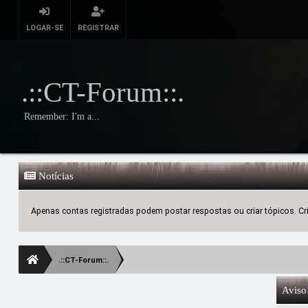
LOGAR-SE
REGISTRAR
.::CT-Forum::.
Remember: I'm a...
Notícias
Apenas contas registradas podem postar respostas ou criar tópicos. Crie
.::CT-Forum::.
Aviso