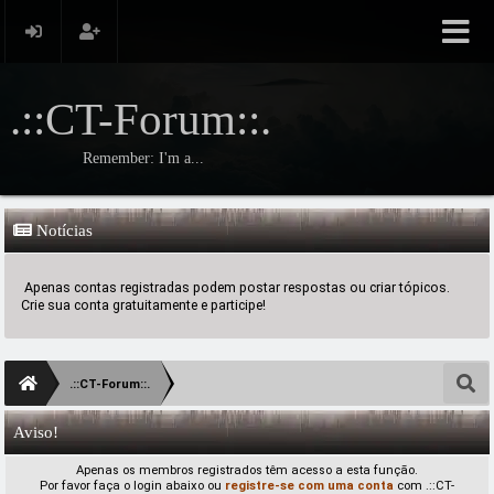
.::CT-Forum::.
Remember: I'm a...
Notícias
Apenas contas registradas podem postar respostas ou criar tópicos.
Crie sua conta gratuitamente e participe!
.::CT-Forum::.
Aviso!
Apenas os membros registrados têm acesso a esta função.
Por favor faça o login abaixo ou
registre-se com uma conta
com .::CT-