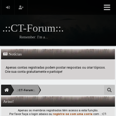
.::CT-Forum::.
Remember: I'm a...
Notícias
Apenas contas registradas podem postar respostas ou criar tópicos.
Crie sua conta gratuitamente e participe!
.::CT-Forum::.
Aviso!
Apenas os membros registrados têm acesso a esta função.
Por favor faça o login abaixo ou
registre-se com uma conta
com .::CT-