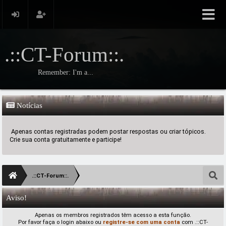
.::CT-Forum::.
Remember: I'm a...
Notícias
Apenas contas registradas podem postar respostas ou criar tópicos.
Crie sua conta gratuitamente e participe!
.::CT-Forum::.
Aviso!
Apenas os membros registrados têm acesso a esta função.
Por favor faça o login abaixo ou
registre-se com uma conta
com .::CT-