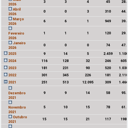
3
3
4
45
28.
2026
Abril
0
0
3
310
44.
2026
Março
6
6
1
949
39.
2026
1
1
1
120
29.
Fevereiro
2026
Janeiro
0
0
0
74
47.
2026
2025
9
14
5
2.459
1.10
2024
116
128
32
246
605
2023
181
231
90
520
1.03
2022
301
345
226
181
2.11
2021
251
513
12.095
309
1.46
9
9
14
58
95.
Dezembro
2021
5
10
15
78
61.
Novembro
2021
Outubro
15
15
21
117
198
2021