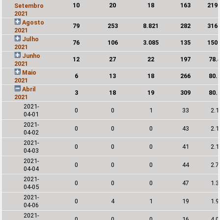
10
20
18
163
219
Setembro
2021
Agosto
79
253
8.821
282
316
2021
Julho
76
106
3.085
135
150
2021
Junho
12
27
22
197
78.
2021
Maio
6
13
18
266
80.
2021
Abril
3
18
19
309
80.
2021
2021-
0
0
1
33
2.
04-01
2021-
0
0
0
43
2.
04-02
2021-
0
0
0
41
2.
04-03
2021-
0
0
0
44
2.
04-04
2021-
0
0
0
47
1.
04-05
2021-
0
4
1
19
1.
04-06
2021-
0
0
0
16
4.