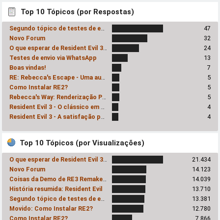
Top 10 Tópicos (por Respostas)
Segundo tópico de testes de envio via Whatsapp
47
Novo Forum
32
O que esperar de Resident Evil 3 Remake?
24
Testes de envio via WhatsApp
13
Boas vindas!
7
RE: Rebecca's Escape - Uma audácia inexplicavelmente prazerosa
5
Como Instalar RE2?
5
Rebecca's Way: Renderização Progressiva
5
Resident Evil 3 - O clássico em HD!
4
Resident Evil 3 - A satisfação pessoal do Romhacker
4
Top 10 Tópicos (por Visualizações)
O que esperar de Resident Evil 3 Remake?
21.434
Novo Forum
14.123
Coisas da Demo de RE3 Remake - SPOILERS
14.039
História resumida: Resident Evil
13.710
Segundo tópico de testes de envio via Whatsapp
13.381
Movido: Como Instalar RE2?
12.780
Como Instalar RE2?
7.866