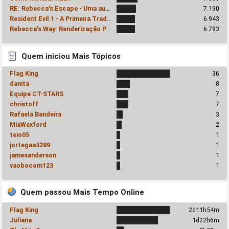
RE: Rebecca's Escape - Uma audácia inexplicavelmente prazerosa
7.190
Resident Evil 1 - A Primeira Tradução!
6.943
Rebecca's Way: Renderização Progressiva
6.793
Quem iniciou Mais Tópicos
Flag King
36
danita
8
Equipe CT-STARS
7
christoff
7
Rafaela Bandeira
3
MiaWexford
2
teio05
1
jortegaa3289
1
jamesanderson
1
vaobocom123
1
Quem passou Mais Tempo Online
Flag King
2d11h54m
Juliana
1d22h6m