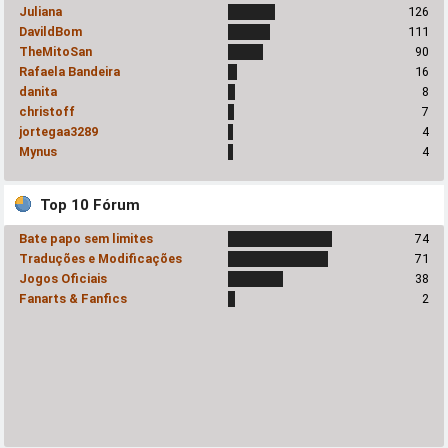
Juliana
126
DavildBom
111
TheMitoSan
90
Rafaela Bandeira
16
danita
8
christoff
7
jortegaa3289
4
Mynus
4
Top 10 Fórum
Bate papo sem limites
74
Traduções e Modificações
71
Jogos Oficiais
38
Fanarts & Fanfics
2