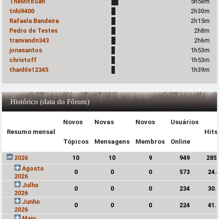
TheMitoSan
5h58m
tnhi9400
2h30m
Rafaela Bandeira
2h15m
Pedro de Testes
2h8m
tranvandn343
2h6m
jonasantos
1h53m
christoff
1h53m
thanhle12345
1h39m
Histórico (data do Fórum)
Novos
Novas
Novos
Usuários
Resumo mensal
Hits
Tópicos
Mensagens
Membros
Online
2026
10
10
9
949
285
Agosto
0
0
0
573
24.
2026
Julho
0
0
0
234
30.
2026
Junho
0
0
0
224
41.
2026
Maio