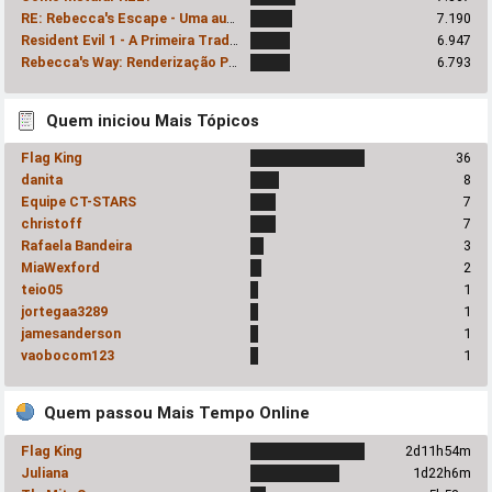
RE: Rebecca's Escape - Uma audácia inexplicavelmente prazerosa
7.190
Resident Evil 1 - A Primeira Tradução!
6.947
Rebecca's Way: Renderização Progressiva
6.793
Quem iniciou Mais Tópicos
Flag King
36
danita
8
Equipe CT-STARS
7
christoff
7
Rafaela Bandeira
3
MiaWexford
2
teio05
1
jortegaa3289
1
jamesanderson
1
vaobocom123
1
Quem passou Mais Tempo Online
Flag King
2d11h54m
Juliana
1d22h6m