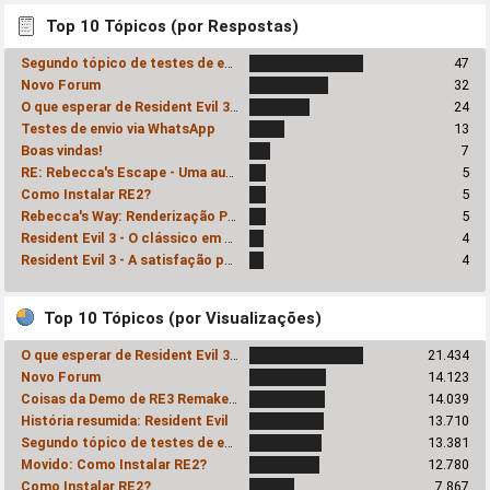
Top 10 Tópicos (por Respostas)
Segundo tópico de testes de envio via Whatsapp
47
Novo Forum
32
O que esperar de Resident Evil 3 Remake?
24
Testes de envio via WhatsApp
13
Boas vindas!
7
RE: Rebecca's Escape - Uma audácia inexplicavelmente prazerosa
5
Como Instalar RE2?
5
Rebecca's Way: Renderização Progressiva
5
Resident Evil 3 - O clássico em HD!
4
Resident Evil 3 - A satisfação pessoal do Romhacker
4
Top 10 Tópicos (por Visualizações)
O que esperar de Resident Evil 3 Remake?
21.434
Novo Forum
14.123
Coisas da Demo de RE3 Remake - SPOILERS
14.039
História resumida: Resident Evil
13.710
Segundo tópico de testes de envio via Whatsapp
13.381
Movido: Como Instalar RE2?
12.780
Como Instalar RE2?
7.867