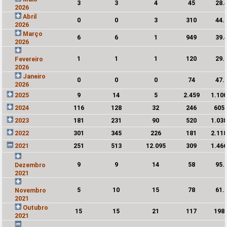
3
3
4
45
28.
2026
Abril
0
0
3
310
44.
2026
Março
6
6
1
949
39.
2026
1
1
1
120
29.
Fevereiro
2026
Janeiro
0
0
0
74
47.
2026
2025
9
14
5
2.459
1.10
2024
116
128
32
246
605
2023
181
231
90
520
1.03
2022
301
345
226
181
2.11
2021
251
513
12.095
309
1.46
9
9
14
58
95.
Dezembro
2021
5
10
15
78
61.
Novembro
2021
Outubro
15
15
21
117
198
2021