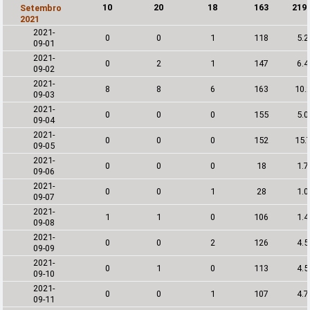
10
20
18
163
219
Setembro
2021
2021-
0
0
1
118
5.
09-01
2021-
0
2
1
147
6.
09-02
2021-
8
8
6
163
10.
09-03
2021-
0
0
0
155
5.
09-04
2021-
0
0
0
152
15.
09-05
2021-
0
0
0
18
1.
09-06
2021-
0
0
1
28
1.
09-07
2021-
1
1
0
106
1.
09-08
2021-
0
0
2
126
4.
09-09
2021-
0
1
0
113
4.
09-10
2021-
0
0
1
107
4.
09-11