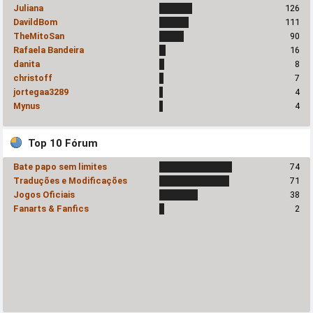
Juliana
126
DavildBom
111
TheMitoSan
90
Rafaela Bandeira
16
danita
8
christoff
7
jortegaa3289
4
Mynus
4
Top 10 Fórum
Bate papo sem limites
74
Traduções e Modificações
71
Jogos Oficiais
38
Fanarts & Fanfics
2