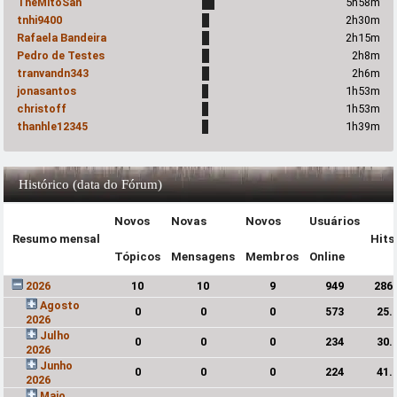
TheMitoSan
5h58m
tnhi9400
2h30m
Rafaela Bandeira
2h15m
Pedro de Testes
2h8m
tranvandn343
2h6m
jonasantos
1h53m
christoff
1h53m
thanhle12345
1h39m
Histórico (data do Fórum)
Novos
Novas
Novos
Usuários
Resumo mensal
Hits
Tópicos
Mensagens
Membros
Online
2026
10
10
9
949
286
Agosto
0
0
0
573
25.
2026
Julho
0
0
0
234
30.
2026
Junho
0
0
0
224
41.
2026
Maio