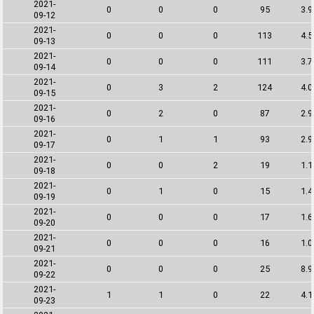
2021-
0
0
0
95
3.
09-12
2021-
0
0
0
113
4.
09-13
2021-
0
0
0
111
3.
09-14
2021-
0
3
2
124
4.
09-15
2021-
0
2
0
87
2.
09-16
2021-
0
1
1
93
2.
09-17
2021-
0
0
2
19
1.
09-18
2021-
0
1
0
15
1.
09-19
2021-
0
0
0
17
1.
09-20
2021-
0
0
0
16
1.
09-21
2021-
0
0
0
25
8.
09-22
2021-
1
1
0
22
4.
09-23