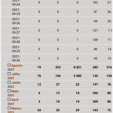
2021-
0
0
0
102
21.
09-24
2021-
0
0
0
47
26.
09-25
2021-
0
0
0
44
20.
09-26
2021-
0
0
0
121
7.
09-27
2021-
0
0
1
108
11.
09-28
2021-
0
0
0
48
14.
09-29
2021-
0
0
0
45
15.
09-30
Agosto
79
253
8.821
282
316
2021
Julho
76
106
3.085
135
150
2021
Junho
12
27
22
197
78.
2021
Maio
6
13
18
266
80.
2021
Abril
3
18
19
309
80.
2021
Março
24
25
29
143
72.
2021