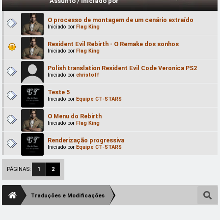
Assunto
/
Iniciado por
O processo de montagem de um cenário extraído
Iniciado por
Flag King
Resident Evil Rebirth - O Remake dos sonhos
Iniciado por
Flag King
Polish translation Resident Evil Code Veronica PS2
Iniciado por
christoff
Teste 5
Iniciado por
Equipe CT-STARS
O Menu do Rebirth
Iniciado por
Flag King
Renderização progressiva
Iniciado por
Equipe CT-STARS
PÁGINAS:
1
2
Traduções e Modificações