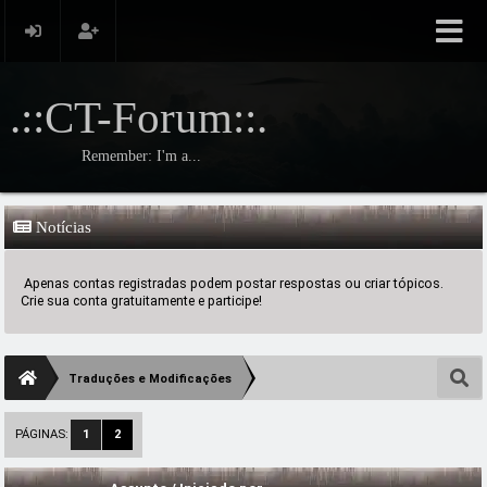
.::CT-Forum::.
Remember: I'm a...
Notícias
Apenas contas registradas podem postar respostas ou criar tópicos.
Crie sua conta gratuitamente e participe!
Traduções e Modificações
PÁGINAS:
1
2