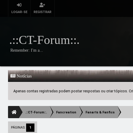
LOGAR-SE
REGISTRAR
.::CT-Forum::.
Remember: I'm a...
Notícias
Apenas contas registradas podem postar respostas ou criar tópicos. Crie
.::CT-Forum::.
Fancreation
Fanarts & Fanfics
PÁGINAS:
1