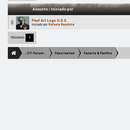
Assunto
/
Iniciado por
Pixel Art Logo U.S.S.
Iniciado por
Rafaela Bandeira
PÁGINAS:
1
.::CT-Forum::.
Fancreation
Fanarts & Fanfics