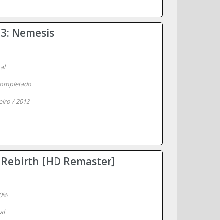
 3: Nemesis
nal
ompletado
eiro / 2012
l Rebirth [HD Remaster]
0%
al