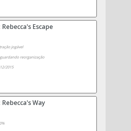
: Rebecca's Escape
ação jogável
guardando reorganização
12/2015
: Rebecca's Way
0%