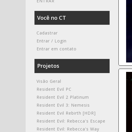
ENTRAR
Você no CT
Cadastrar
Entrar / Login
Entrar em contato
Projetos
Visão Geral
Resident Evil PC
Resident Evil 2 Platinum
Resident Evil 3: Nemesis
Resident Evil Rebirth [HDR]
Resident Evil: Rebecca's Escape
Resident Evil: Rebecca's Way