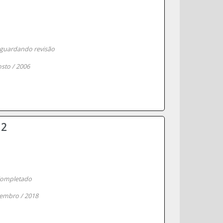
guardando revisão
sto / 2006
 2
ompletado
embro / 2018