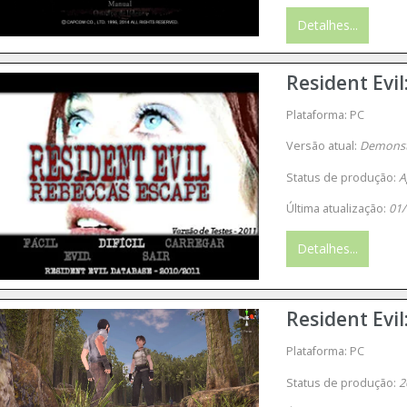
Detalhes...
Resident Evil
Plataforma: PC
Versão atual:
Demonstr
Status de produção:
A
Última atualização:
01/
Detalhes...
Resident Evil
Plataforma: PC
Status de produção:
2