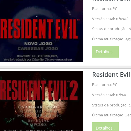
Plataforma: PC
Versão atual:
v.beta2
Status de produção:
A
Última atualização:
Ago
Detalhes...
Resident Evil
Plataforma: PC
Versão atual:
v.final
Status de produção:
C
Última atualização:
Set
Detalhes...