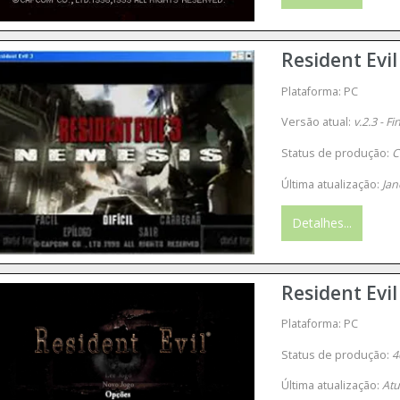
Resident Evil
Plataforma: PC
Versão atual:
v.2.3 - Fi
Status de produção:
C
Última atualização:
Jan
Detalhes...
Resident Evi
Plataforma: PC
Status de produção:
4
Última atualização:
Atu